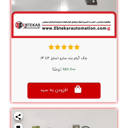
جک آرام بند سارو (سایز ۲تا ۴)
۹۵۶,۷۰۰
افزودن به سبد